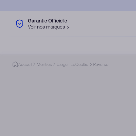
Skip to main content
Garantie Officielle
Voir nos marques
Accueil
Montres
Jaeger-LeCoultre
Reverso