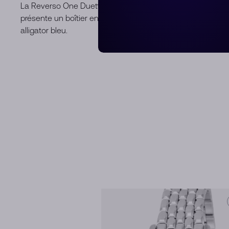
La Reverso One Duetto de Jaeger-LeCoultre, avec mouv
présente un boîtier en acier inoxydable, un cadran argenté 
alligator bleu.