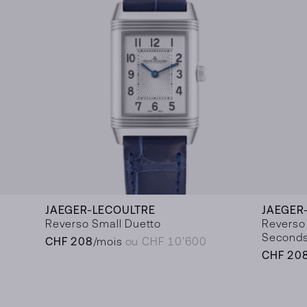
JAEGER-LECOULTRE
JAEGER
Reverso Small Duetto
Reverso
Second
CHF 208
/mois
ou CHF 10’600
CHF 20