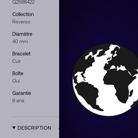
Q2588422
Acier
Collection
Cadran
Reverso
Argent
Diamètre
Mouvement
40 mm
Manuel
Bracelet
Genre
Cuir
Femme
Boîte
Documents
Oui
Oui
Garantie
Condition
8 ans
Neuf
DESCRIPTION