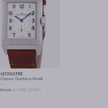
-LECOULTRE
 Classic Duoface Small
s
8
/mois
ou CHF 12’600