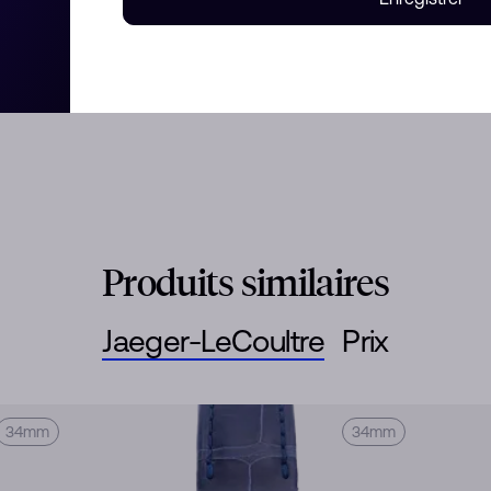
ement à remontage manuel,
et noir et un bracelet en
Produits similaires
Jaeger-LeCoultre
Prix
34mm
34mm