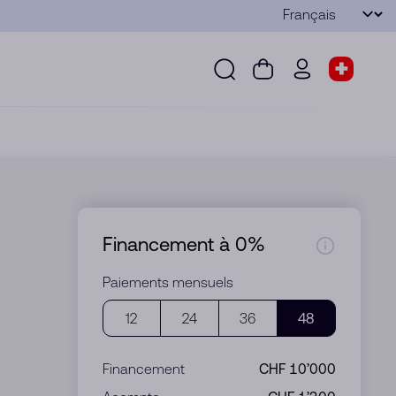
Langue
Envoyer
Recherche
Panier
wd.menu.use
Sélect
Recherche
Panier
wd.menu.user
Sélecteu
Financement à 0%
Paiements mensuels
12
24
36
48
Financement
CHF 10’000