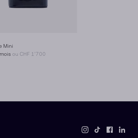
e Mini
/mois
ou CHF 1’700