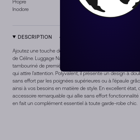
Propre
Légères trac
Inodore
DESCRIPTION
Ajoutez une touche de charme vibrant à votre ensemble av
de Céline. Luggage Nano Tote dans une teinte jaune saisi
tambouriné de première qualité, ce sac est d'une durabilit
qui attire l'attention. Polyvalent, il présente un design à d
sans effort par les poignées supérieures ou à l'épaule grâc
ainsi à vos besoins en matière de style. En excellent état, 
accessoire remarquable qui allie sans effort fonctionnalité 
en fait un complément essentiel à toute garde-robe chic.