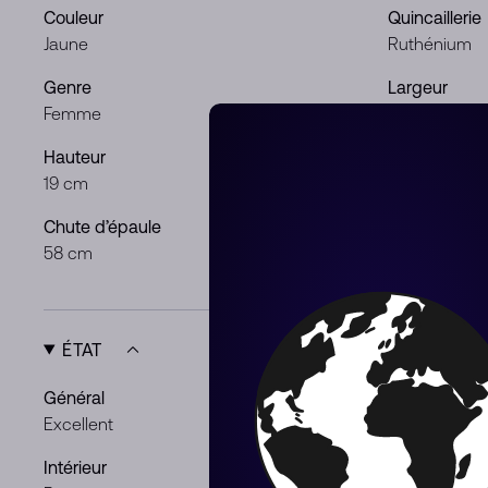
Couleur
Quincaillerie
Jaune
Ruthénium
Genre
Largeur
Femme
20 cm
Hauteur
Profondeur
19 cm
10 cm
Chute d’épaule
Chute de po
58 cm
7 cm
ÉTAT
Général
Extérieur
Excellent
Légères trac
Intérieur
Quincaillerie