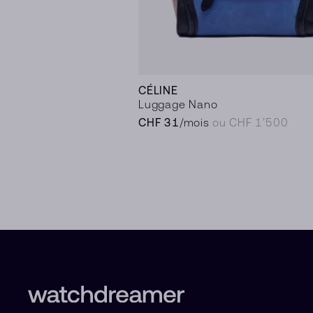
CÉLINE
Luggage Nano
CHF 31
/mois
ou CHF 1’500