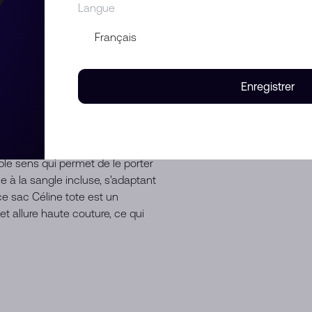
es d'usure
Langue
Enregistrer
ec le sac en cuir 2 directions
ssante. Fabriqué en cuir de veau
é exceptionnelle et d'une texture
ouble sens qui permet de le porter
e à la sangle incluse, s'adaptant
ce sac Céline tote est un
et allure haute couture, ce qui