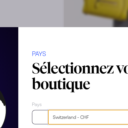
PAYS
ignée
Sélectionnez v
boutique
Pays
es d'usure