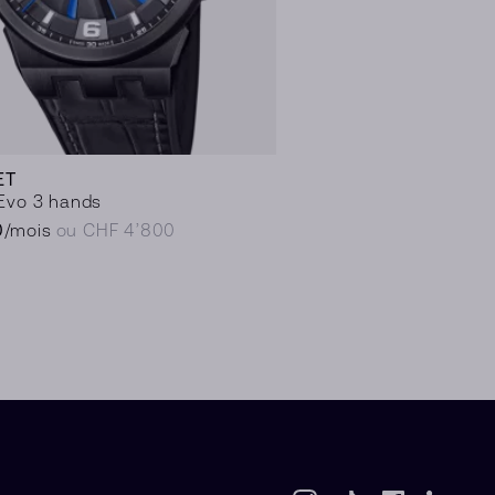
ET
 Evo 3 hands
0
/mois
ou CHF 4’800