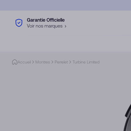
Skip to main content
Garantie Officielle
Voir nos marques
Accueil
Montres
Perrelet
Turbine Limited