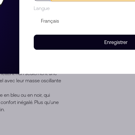
Langue
ail du nouveau Turbine Skull de
isponibles
, capture l'essence
une œuvre d'art mécanique,
Enregistrer
nt cadran guilloché, visible à
ent du poignet.
 un boîtier en acier inoxydable
e 44 mm. Équipés du calibre
mettent non seulement une
el avec leur masse oscillante
e en bleu ou en noir, qui
onfort inégalé. Plus qu'une
in.