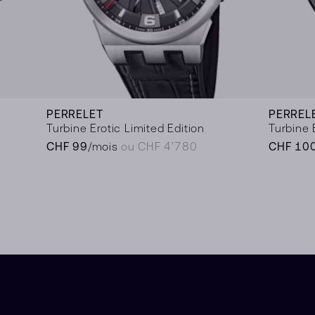
PERRELET
PERREL
Turbine Erotic Limited Edition
Turbine
CHF 99
/mois
ou CHF 4’780
CHF 10