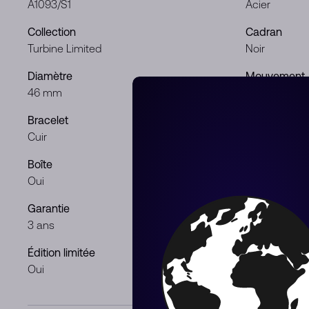
A1093/S1
Acier
Collection
Cadran
Turbine Limited
Noir
Diamètre
Mouvement
46 mm
Automatique
Bracelet
Genre
Cuir
Homme
Boîte
Documents
Oui
Oui
Garantie
Condition
3 ans
Neuf
Édition limitée
Oui