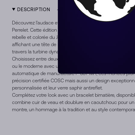
DESCRIPTION
Découvrez l'audace et l'héritage culturel dans chaque dét
Perrelet. Cette édition limitée, avec seulement
99 pièces d
rebelle et colorée du Jour des Morts. Chaque montre est 
affichant une tête de mort argentée en relief sur un fascina
travers la turbine dynamique qui s'active avec le mouvem
Choisissez entre deux styles distinctifs : le classique avec
ou le moderne avec une finition en PVD noir, tous deux d
automatique de manufacture P-331-MH, ces montres pro
précision certifiée COSC mais aussi un design exceptionn
personnalisée et leur verre saphir antireflet.
Complétez votre look avec un bracelet bimatière, disponibl
combine cuir de veau et doublure en caoutchouc pour un c
montre, un hommage à la tradition et au style contempora