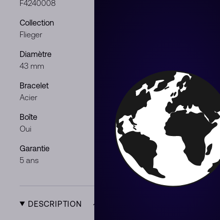
F4240008
Acier
Collection
Cadran
Flieger
Petrol
Diamètre
Mouvement
43 mm
Automatique
Bracelet
Genre
Acier
Homme
Boîte
Documents
Oui
Oui
Garantie
Condition
5 ans
Neuf
DESCRIPTION