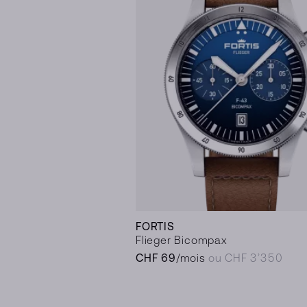
FORTIS
Flieger Bicompax
CHF 69
/mois
ou CHF 3’350