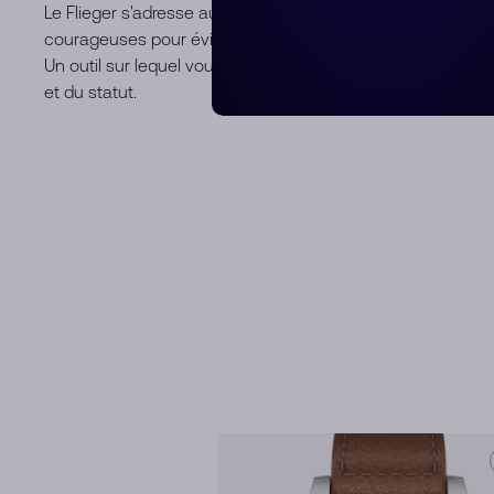
Le Flieger s'adresse aux personnes ayant une attitude clair
courageuses pour éviter une tendance ; à celles qui rech
Un outil sur lequel vous pouvez compter pendant des dé
et du statut.