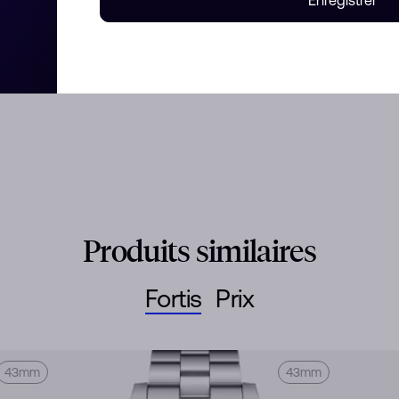
Enregistrer
e - à celles qui sont assez
erchent un compagnon fiable.
cennies. Indépendant de la mode
Produits similaires
Fortis
Prix
43mm
43mm