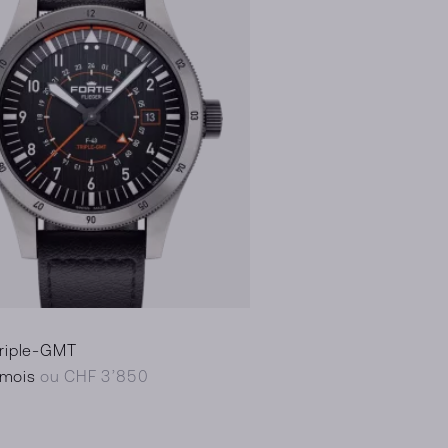
Triple-GMT
/mois
ou CHF 3’850