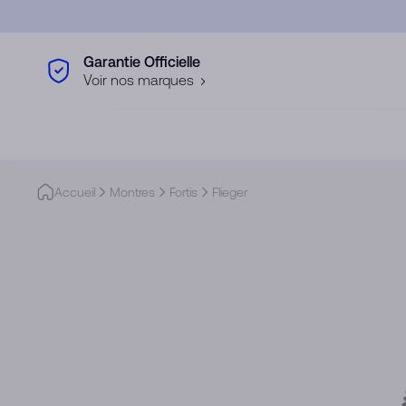
Skip to main content
Garantie Officielle
Voir nos marques
Accueil
Montres
Fortis
Flieger