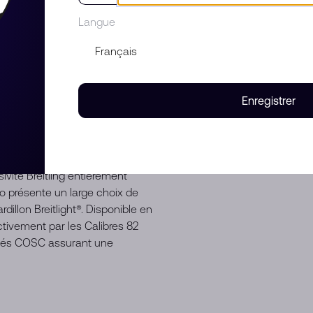
raphe sportif décontracté pour
Langue
ogie innovante à un design
our les hommes et les femmes
 vie sportif, l’Endurance Pro est
ut en étant suffisamment
st dotée d’un boîtier ultraléger
Enregistrer
 titane et 5,8 fois plus léger que
rmique et hypoallergénique,
tion et à la corrosion. Avec un
le légèrement texturée, ce qui
ivité Breitling entièrement
ro présente un large choix de
illon Breitlight®. Disponible en
ivement par les Calibres 82
ifiés COSC assurant une