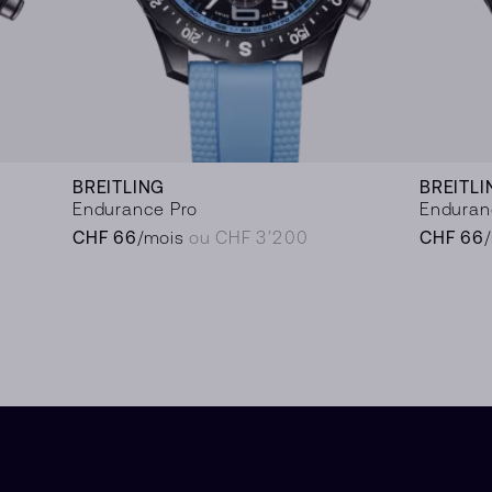
BREITLING
BREITLI
Endurance Pro
Enduran
CHF 66
/mois
ou CHF 3’200
CHF 66