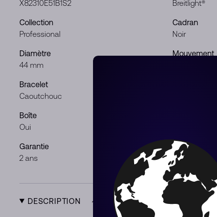
X82310E51B1S2
Breitlight®
Collection
Cadran
Professional
Noir
Diamètre
Mouvement
44 mm
SuperQuart
Bracelet
Genre
Caoutchouc
Homme
Boîte
Documents
Oui
Oui
Garantie
Condition
2 ans
Neuf
DESCRIPTION