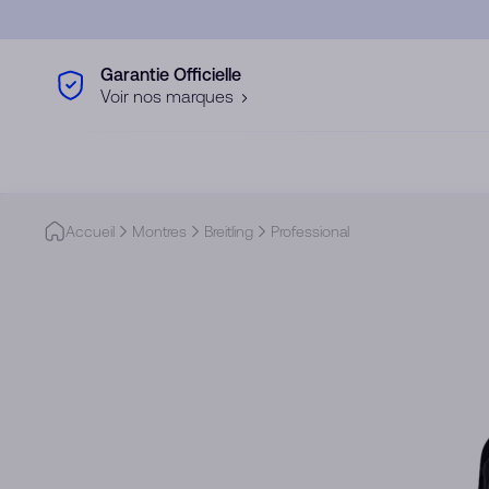
Skip to main content
Garantie Officielle
Voir nos marques
Accueil
Montres
Breitling
Professional