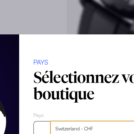
z™ thermocompensé
PAYS
Sélectionnez v
boutique
Pays