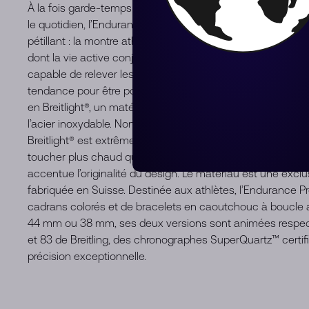
À la fois garde-temps léger dédié aux athlètes et chronog
le quotidien, l’Endurance Pro allie à merveille une technol
pétillant : la montre athleisure par excellence. Conçue p
dont la vie active conjugue esprit professionnel et mode de
capable de relever les défis d’un entraînement intense to
tendance pour être portée tous les jours. L’Endurance Pro e
en Breitlight®, un matériau robuste 3,3 fois plus léger que le
l’acier inoxydable. Non magnétique, stable sur le plan the
Breitlight® est extrêmement résistant aux rayures, à la trac
toucher plus chaud que celui du métal, cette matière semb
accentue l’originalité du design. Le matériau est une exclus
fabriquée en Suisse. Destinée aux athlètes, l’Endurance P
cadrans colorés et de bracelets en caoutchouc à boucle ard
44 mm ou 38 mm, ses deux versions sont animées respect
et 83 de Breitling, des chronographes SuperQuartz™ cert
précision exceptionnelle.