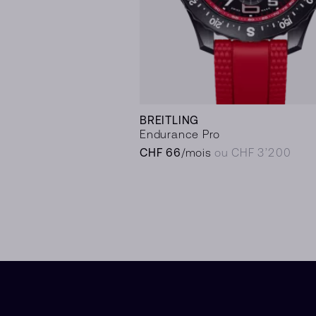
BREITLING
Endurance Pro
CHF 66
/mois
ou CHF 3’200