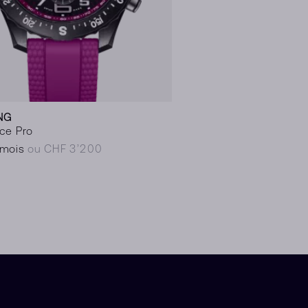
NG
ce Pro
/mois
ou CHF 3’200