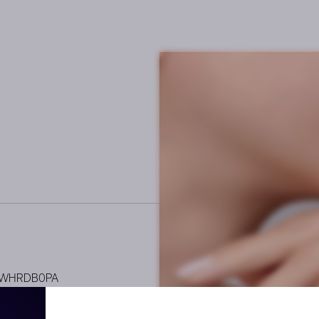
6WHRDB0PA