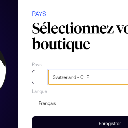
 rose
PAYS
ierre
Sélectionnez v
boutique
Pays
Langue
ité de la femme. Design le plus
iatement reconnaissables,
un arc-en-ciel de couleurs. Une
 Nudo, superposables et aux
 elle-même : originale, forte,
Enregistrer