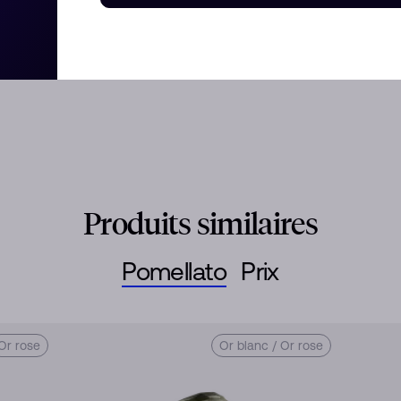
t 58 Diamants Blancs (≈0.7 Ct)
Produits similaires
Pomellato
Prix
Or rose
Or blanc / Or rose