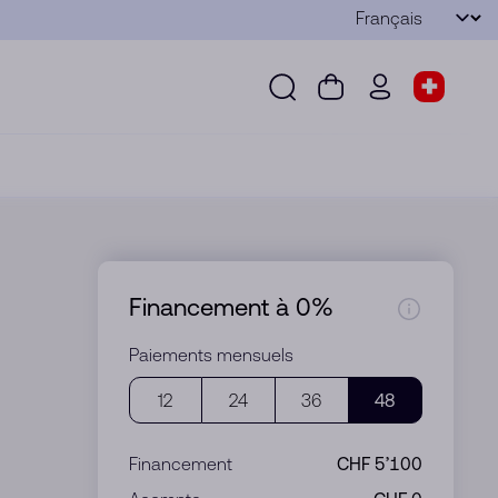
Langue
Envoyer
Recherche
Panier
wd.menu.use
Sélect
Recherche
Panier
wd.menu.user
Sélecteu
Financement à 0%
Paiements mensuels
12
24
36
48
Financement
CHF 5’100