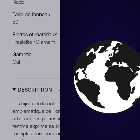
Nudo
Or blanc / Or
Taille de l'anneau
Poids de la p
50
0.73 ct
Pierres et matériaux
Genre
Prasiolite / Diamant
Femme
Garantie
Condition
Oui
Neuf
DESCRIPTION
Les bijoux de la collection Nudo 2021 célèbrent la singular
emblématique de Pomellato, les pièces Nudo sont imméd
arborant des pierres « nues » et serties sans griffe, dans 
femme exprime sa singularité dans le choix de ses bijoux
multiples combinaisons. La femme Nudo se sent libre d’être