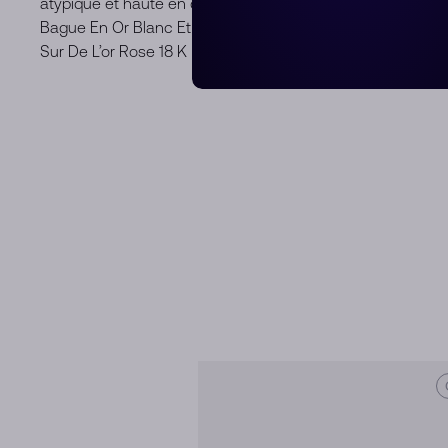
atypique et haute en couleur.
Bague En Or Blanc Et Rose 18 K Avec 1 Prasiolite (≈7 Ct) E
Sur De L’or Rose 18 K Rhodié Blanc.