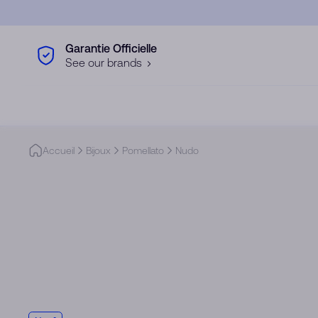
Skip to main content
Garantie Officielle
See our brands
Accueil
Bijoux
Pomellato
Nudo