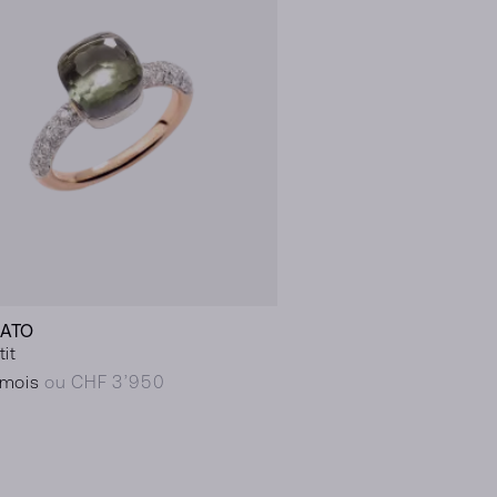
ATO
it
/mois
ou CHF 3’950