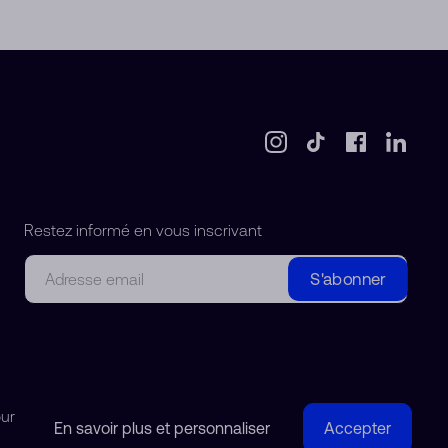
Restez informé en vous inscrivant
Courriel
S'abonner
our
En savoir plus et personnaliser
Accepter
© 2018-2026 Watchdreamer SA