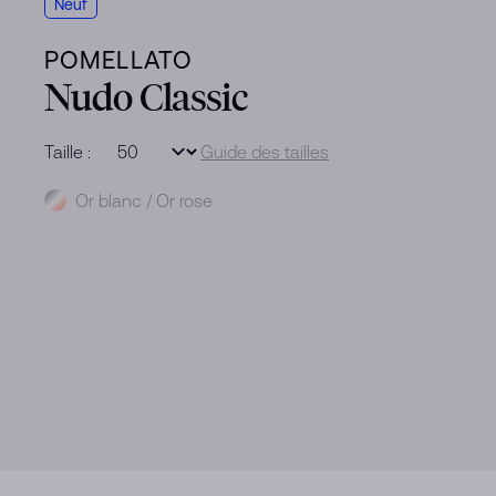
Neuf
POMELLATO
Nudo Classic
Taille :
Guide des tailles
Métal
Or blanc / Or rose