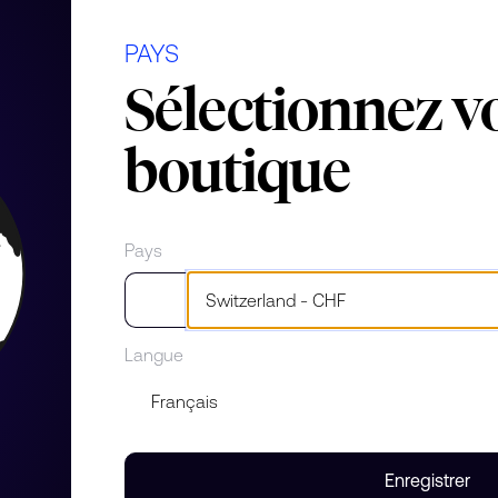
PAYS
ierre
Sélectionnez v
boutique
Pays
Langue
Pomellato, Catene est
ère de chaînes. En raison de son
es comme l’une des collections
 voluptuosité des célèbres
s bagues lisses et soyeuses.
Enregistrer