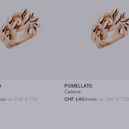
O
POMELLATO
Catene
ois
ou CHF 6’750
CHF 140
/mois
ou CHF 6’75