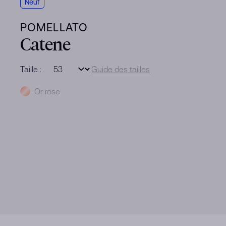
Neuf
POMELLATO
Catene
Taille :
Guide des tailles
Métal
Or rose