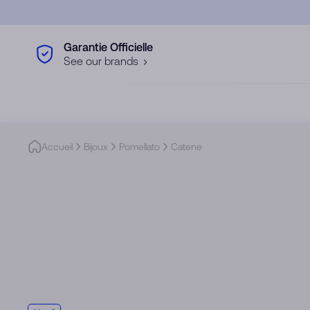
Skip to main content
Garantie Officielle
See our brands
Accueil
Bijoux
Pomellato
Catene