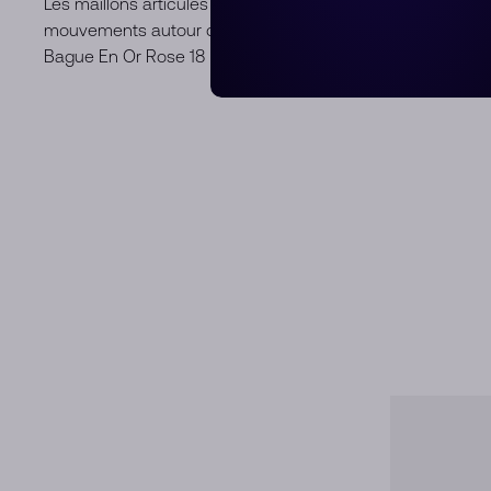
Les maillons articulés sont reliés à une tige solide qui do
mouvements autour du doigt.
Bague En Or Rose 18 K Avec 144 Diamants Blancs (≈2.3 Ct