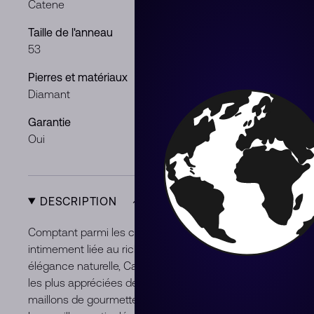
Catene
Or rose
Taille de l'anneau
Poids de la p
53
2.3 ct
Pierres et matériaux
Genre
Diamant
Femme
Garantie
Condition
Oui
Neuf
DESCRIPTION
Comptant parmi les créations les plus emblématiques de 
intimement liée au riche savoir-faire de la Maison en mati
élégance naturelle, Catene s’est imposée au fil des anné
les plus appréciées de Pomellato. Les bagues déclinent la
maillons de gourmettes réinterprétés dans de somptueuse