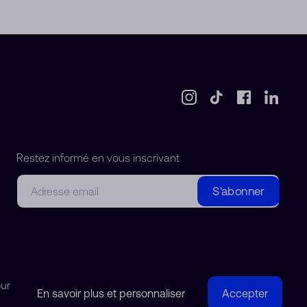
Restez informé en vous inscrivant
Courriel
S'abonner
our
En savoir plus et personnaliser
Accepter
© 2018-2026 Watchdreamer SA