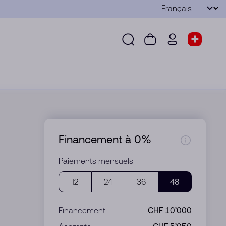
Langue
Envoyer
Recherche
Panier
wd.menu.use
Sélect
Recherche
Panier
wd.menu.user
Sélecteu
Financement à 0%
Paiements mensuels
12
24
36
48
Financement
CHF 10’000