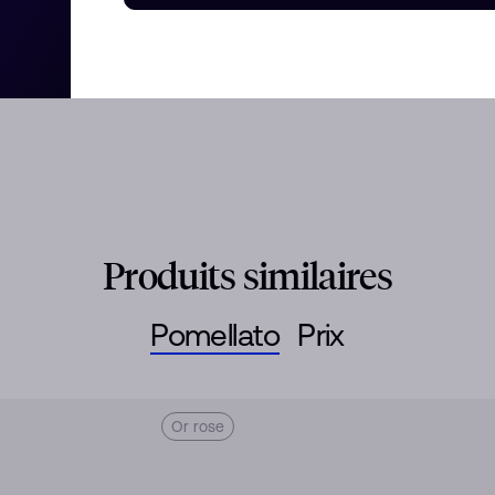
nne naissance à de délicats
).
Produits similaires
Pomellato
Prix
Or rose