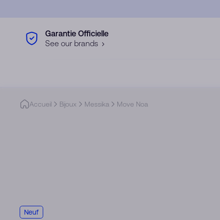
Skip to main content
Garantie Officielle
See our brands
Accueil
Bijoux
Messika
Move Noa
Neuf