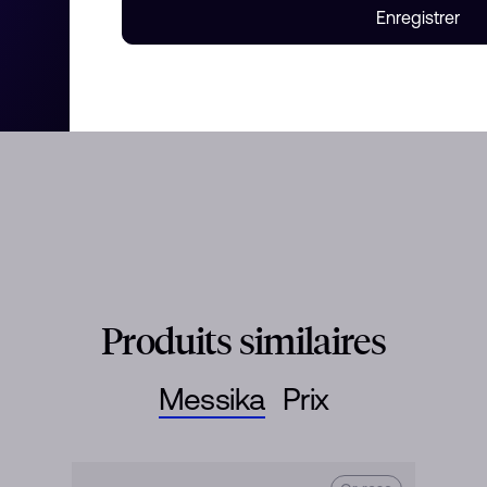
Enregistrer
mantaire. Le bracelet bracelet
 le jeu de lumière qu'il crée en
et au pavé-diamant scintillant
r être porté tous les jours, seul
Produits similaires
Messika
Prix