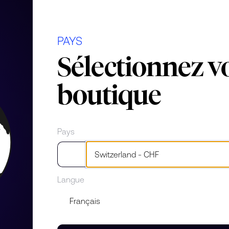
ierre
PAYS
Sélectionnez v
amant
boutique
Pays
Langue
 Noa. Accessoire incontournable
 blanc pavé Move Noa PM revient
 et son éclat célèbrent et