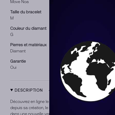
Move Noa
Or blanc
Taille du bracelet
Poids de la p
M
0.95 ct
Couleur du diamant
Clarté du di
G
VS
Pierres et matériaux
Genre
Diamant
Femme
Garantie
Condition
Oui
Neuf
DESCRIPTION
Découvrez en ligne le bracelet diamant en or blanc Move
depuis sa création, le bracelet bangle en diamants en or
dans une nouvelle version plus épurée. Ses lignes épurées