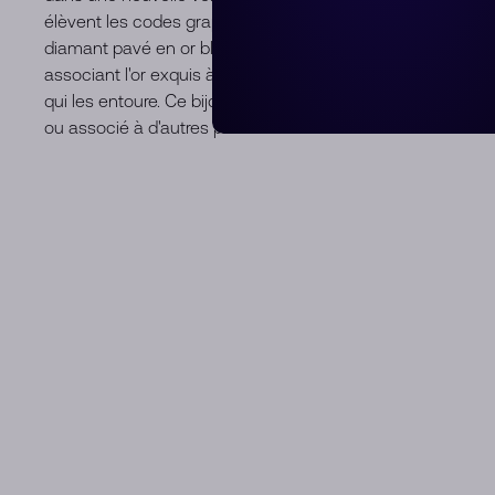
élèvent les codes graphiques de la Maison de joaillerie dia
diamant pavé en or blanc est d'autant plus irrésistible pour
associant l'or exquis à trois diamants mobiles étincelants 
qui les entoure. Ce bijou de luxe est suffisamment sobre pou
ou associé à d'autres pièces.