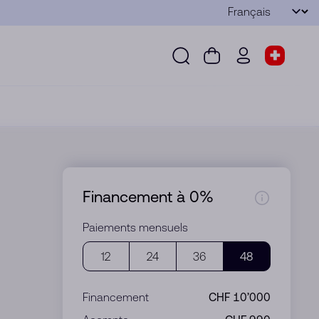
Langue
Envoyer
Recherche
Panier
wd.menu.use
Sélect
Recherche
Panier
wd.menu.user
Sélecteu
Financement à 0%
Paiements mensuels
12
24
36
48
Financement
CHF 10’000