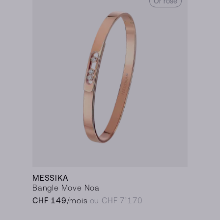
Or rose
MESSIKA
Bangle Move Noa
CHF 149
/mois
ou CHF 7’170