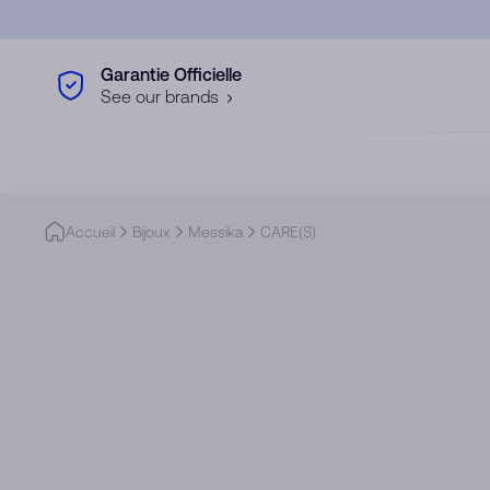
Skip to main content
Garantie Officielle
See our brands
Accueil
Bijoux
Messika
CARE(S)