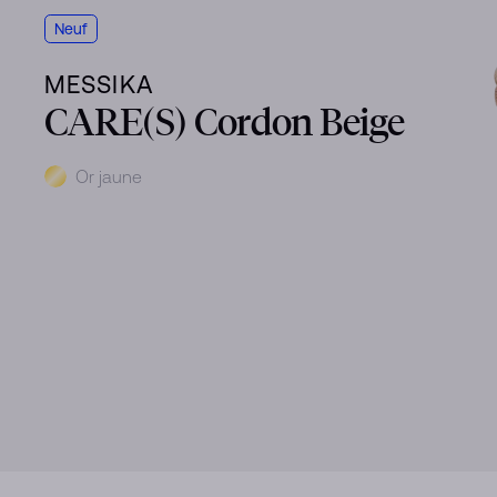
Neuf
MESSIKA
CARE(S) Cordon Beige
Métal
Or jaune