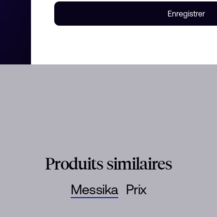
s’enfile et se retire en un tour
Enregistrer
igne MESSIKA CARE(s) est une
tie des bénéfices est reversée
NG œuvrant en faveur de
Un bijou du quotidien au message
Produits similaires
Messika
Prix