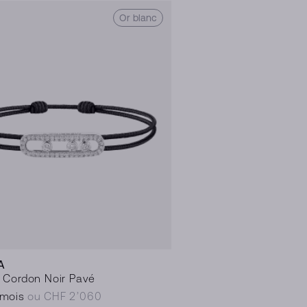
Or blanc
A
 Cordon Noir Pavé
/mois
ou CHF 2’060