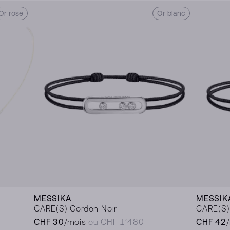
Or rose
Or blanc
MESSIKA
MESSIK
CARE(S) Cordon Noir
CARE(S)
CHF 30
/mois
ou CHF 1’480
CHF 42