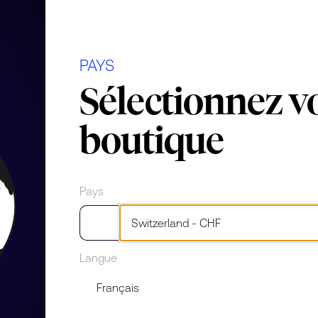
diamant
PAYS
atériaux
Sélectionnez v
boutique
Pays
Langue
 un bijou diamant précieux qui
une et ses trois diamants mobiles
minera à la perfection votre