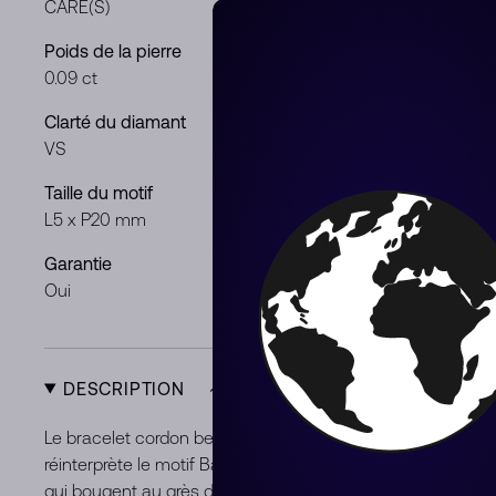
CARE(S)
Or jaune
Poids de la pierre
Couleur du 
0.09 ct
G
Clarté du diamant
Pierres et m
VS
Diamant
Taille du motif
Genre
L5 x P20 mm
Femme
Garantie
Condition
Oui
Neuf
DESCRIPTION
Le bracelet cordon beige et or jaune MESSIKA CARE(s) est
réinterprète le motif Baby Move. Avec la chaleur de l'or ja
qui bougent au grès des mouvements, ce bijou de luxe illu