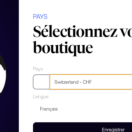
ierre
PAYS
Sélectionnez v
amant
boutique
Pays
Langue
 un diamant de taille coussin et
clé de 18kt. Les griffes
Enregistrer
e couleur E/F et de pureté