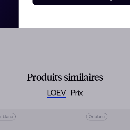
bande, créant ainsi la bague
ançailles LOEV est composée de
elables.
Produits similaires
LOEV
Prix
r blanc
Or blanc