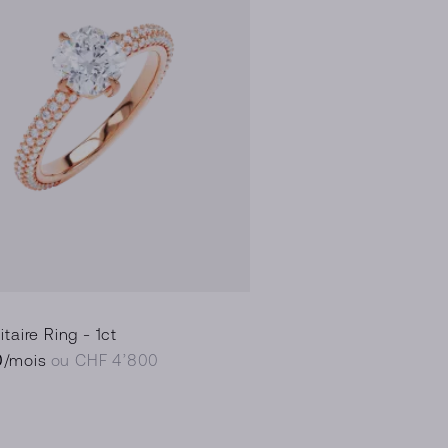
taire Ring - 1ct
0
/mois
ou CHF 4’800