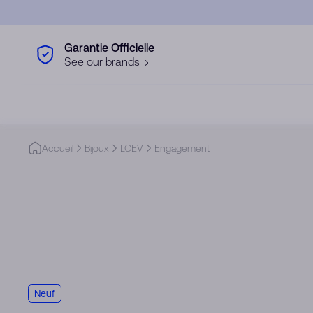
Skip to main content
Garantie Officielle
See our brands
Accueil
Bijoux
LOEV
Engagement
Neuf