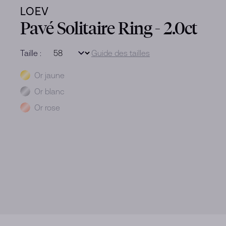
LOEV
Pavé Solitaire Ring - 2.0ct
Taille :
Guide des tailles
Métal
Or jaune
Or blanc
Or rose