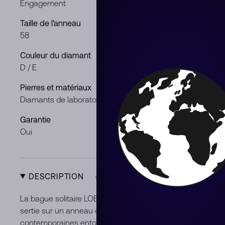
Engagement
Or rose
Taille de l'anneau
Poids de la p
58
2.54 ct
Couleur du diamant
Clarté du di
D / E
VS
Pierres et matériaux
Genre
Diamants de laboratoire
Femme
Garantie
Condition
Oui
Neuf
DESCRIPTION
La bague solitaire LOEV Pavé est fabriquée à la main avec
sertie sur un anneau de diamants pavés brillants en or recy
contemporaines entourent le coussin central de 2 carats d