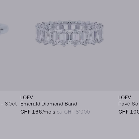
LOEV
LOEV
- 3.0ct
Emerald Diamond Band
Pavé Soli
CHF 166
/mois
ou CHF 8’000
CHF 10