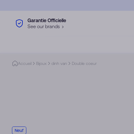
Skip to main content
Garantie Officielle
See our brands
Accueil
Bijoux
dinh van
Double coeur
Neuf