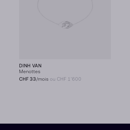
DINH VAN
Menottes
CHF 33
/mois
ou CHF 1’600