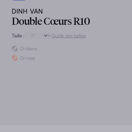
DINH VAN
Double Cœurs R10
Taille :
Guide des tailles
Métal
Or blanc
Or rose