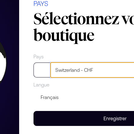
PAYS
Sélectionnez v
atériaux
boutique
Pays
Langue
iamants.
décline en bracelet sur chaîne.
e font qu’un.
Enregistrer
lle.