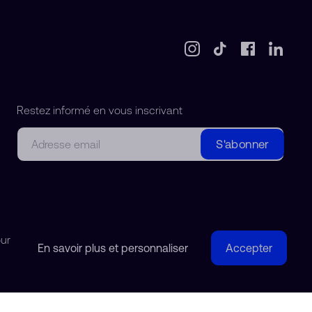
Restez informé en vous inscrivant
Courriel
S'abonner
our
En savoir plus et personnaliser
Accepter
© 2018-2026 Watchdreamer SA