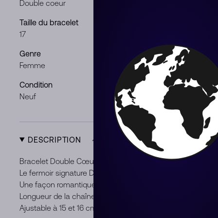
Double coeur
Or blanc
Taille du bracelet
Pierres et m
17
Diamant
Genre
Garantie
Femme
Oui
Condition
Neuf
DESCRIPTION
Bracelet Double Cœurs R10 en or rose 18 carats serti de d
Le fermoir signature Double Cœurs dinh van semi-pavé se 
Une façon romantique de dire à l’autre que « Toi et Moi » n
Longueur de la chaîne : 17 cm.
Ajustable à 15 et 16 cm grâce à deux anneaux de mise à tai