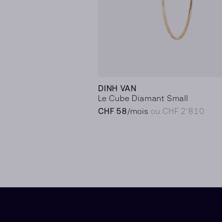
DINH VAN
Le Cube Diamant Small
CHF 58
/mois
ou CHF 2’810