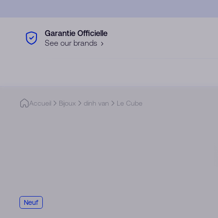
Skip to main content
Garantie Officielle
See our brands
Accueil
Bijoux
dinh van
Le Cube
Neuf