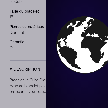
Le Cube
Or jaune
Taille du bracelet
Poids de la p
15
18 ct
Pierres et matériaux
Genre
Diamant
Femme
Garantie
Condition
Oui
Neuf
DESCRIPTION
Bracelet Le Cube Diamant moyen modèle en or blanc et se
Avec ce bracelet pavé, dinh van réinvente la quadrature d
en jouant avec les codes géométriques qui lui sont chers : 