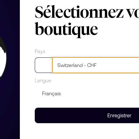
Sélectionnez v
ierre
boutique
Pays
Langue
rti de diamants.
u cercle et sublime le diamant
Enregistrer
les ronds et les carrés.