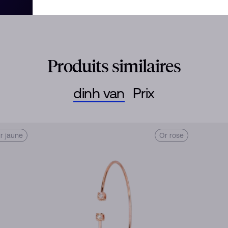
Produits similaires
dinh van
Prix
r jaune
Or rose