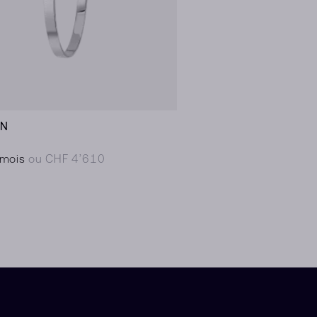
AN
/mois
ou CHF 4’610