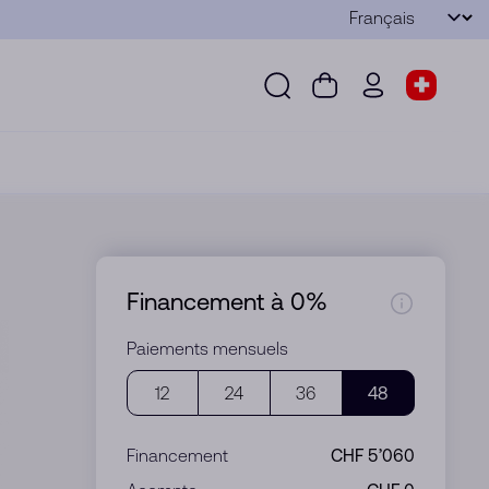
Langue
Envoyer
Recherche
Panier
wd.menu.use
Sélect
Recherche
Panier
wd.menu.user
Sélecteu
Financement à 0%
Paiements mensuels
12
24
36
48
Financement
CHF 5’060