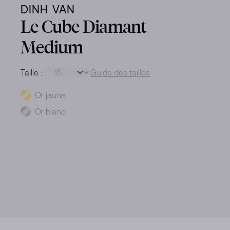
DINH VAN
Le Cube Diamant
Medium
Taille :
Guide des tailles
Métal
Or jaune
Or blanc