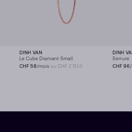
DINH VAN
DINH V
Le Cube Diamant Small
Serrure
CHF 58
/mois
ou CHF 2’810
CHF 96