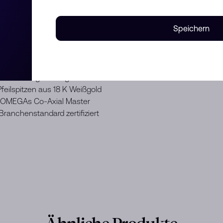
kennzeichnet ein 44,25-mm-
Lünettenring aus schwarzer
Speichern
ngefarbenem Schriftzug und
en Zifferblatt findet sich ein
n Namen verdankt. Auch gibt es
en sowie ein Datumsfenster bei
hrend die Zeiger orange und weiß
feilspitzen aus 18 K Weißgold
n OMEGAs Co-Axial Master
nchenstandard zertifiziert