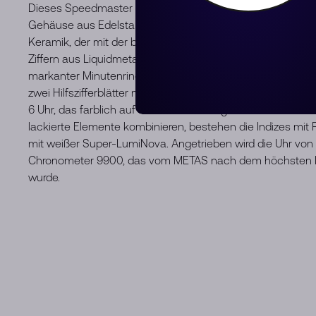
Dieses Speedmaster Racing Master Chronometer-Modell 
Gehäuse aus Edelstahl mit Edelstahlarmband und einem 
Keramik, der mit der berühmten Tachymeterskala mit ora
Ziffern aus Liquidmetal™ versehen ist. Auf dem mattschwarz
markanter Minutenring im „Racing“-Stil, dem die Uhr ihre
zwei Hilfszifferblätter mit geschwärzten applizierten Ring
6 Uhr, das farblich auf das Zifferblatt abgestimmt ist. Wä
lackierte Elemente kombinieren, bestehen die Indizes mit P
mit weißer Super-LumiNova. Angetrieben wird die Uhr vo
Chronometer 9900, das vom METAS nach dem höchsten Bra
wurde.