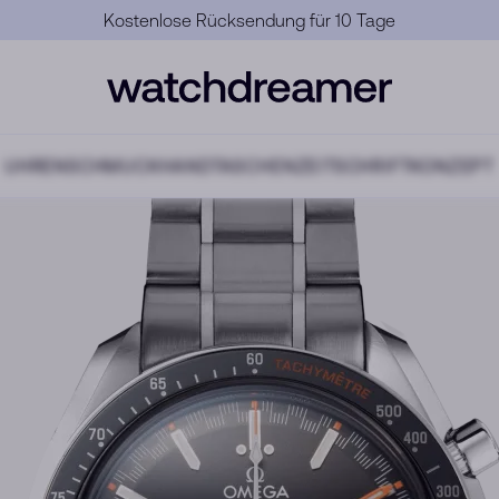
Offizielle Garantie
UHREN
SCHMUCK
HANDTASCHEN
ZEITSCHRIFT
KONZEPT