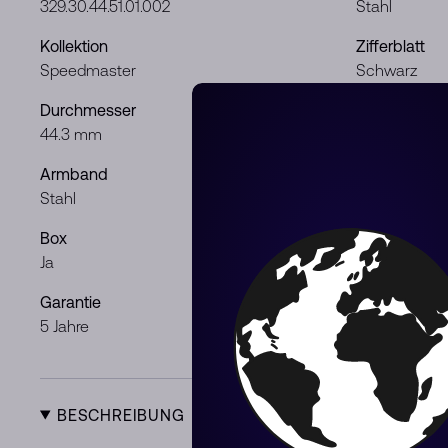
329.30.44.51.01.002
Stahl
Kollektion
Zifferblatt
Speedmaster
Schwarz
Durchmesser
Uhrwerk
44.3 mm
Automatisch
Armband
Geschlecht
Stahl
Mann
Box
Dokumente
Ja
Ja
Garantie
Zustand
5 Jahre
Neu
BESCHREIBUNG