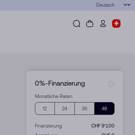
Sprache
Senden
Suche
Warenkorb
wd.menu.use
Shop-S
Suche
Warenkorb
wd.menu.user
Shop-Sel
0%-Finanzierung
Monatliche Raten
12
24
36
48
Finanzierung
CHF 9’100