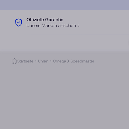
Skip to main content
Offizielle Garantie
Unsere Marken ansehen
Startseite
Uhren
Omega
Speedmaster