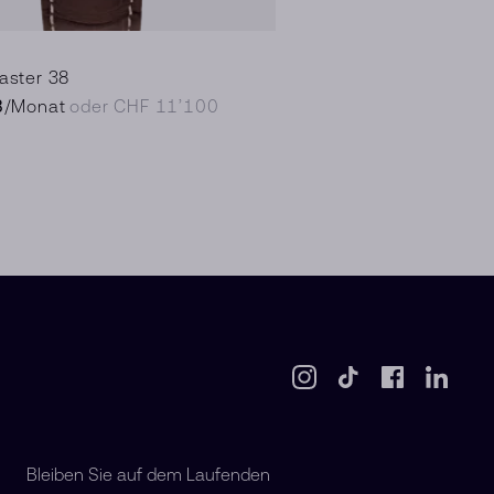
ster 38
8
/Monat
oder CHF 11’100
Bleiben Sie auf dem Laufenden