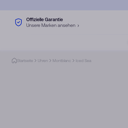
Skip to main content
Offizielle Garantie
Unsere Marken ansehen
Startseite
Uhren
Montblanc
Iced Sea