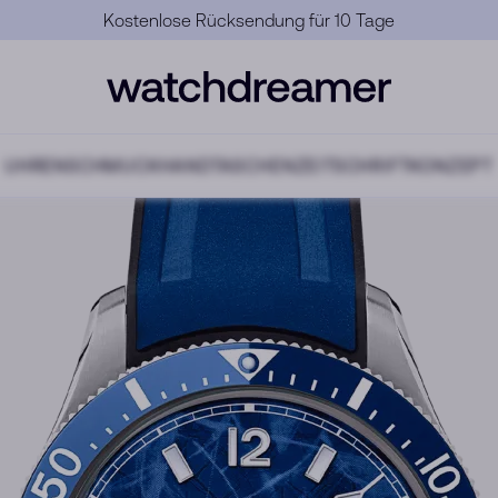
Offizielle Garantie
UHREN
SCHMUCK
HANDTASCHEN
ZEITSCHRIFT
KONZEPT