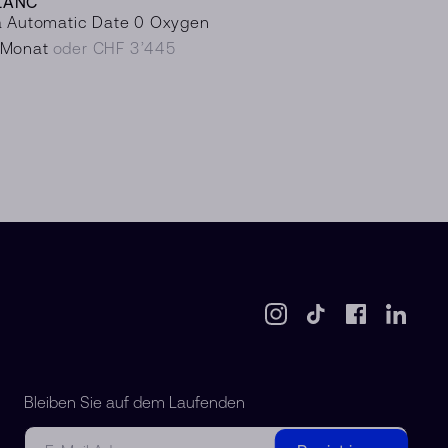
LANC
a Automatic Date 0 Oxygen
/Monat
oder CHF 3’445
Bleiben Sie auf dem Laufenden
E-Mail