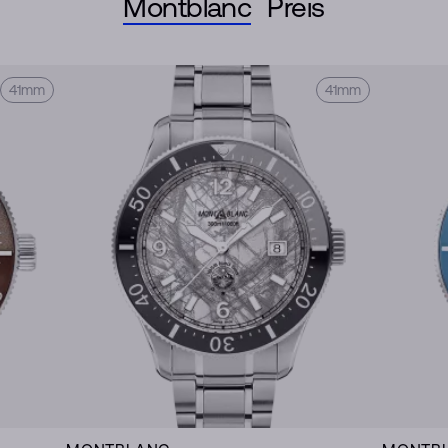
Montblanc
Preis
41mm
41mm