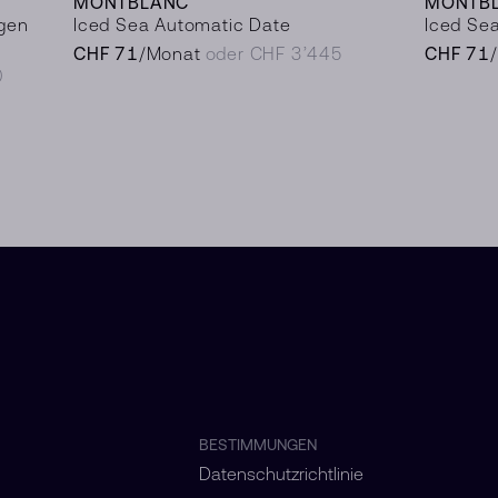
MONTBLANC
MONTB
gen
Iced Sea Automatic Date
Iced Se
CHF 71
/Monat
oder CHF 3’445
CHF 71
0
BESTIMMUNGEN
Datenschutzrichtlinie