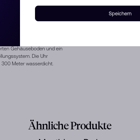
rttauchuhr von Montblanc und
ndruck vermittelt, in die Tiefen
Speichern
Gletschermuster ist vom Mer de
c-Massivs inspiriert. Seine
chnik namens „gratté-boisé”
rgebracht und verfügt über eine
vierten Gehäuseboden und ein
llungssystem. Die Uhr
s 300 Meter wasserdicht.
Ähnliche Produkte