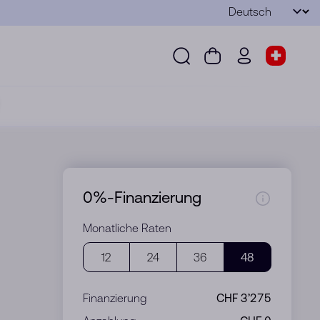
Sprache
Senden
Suche
Warenkorb
wd.menu.use
Shop-S
Suche
Warenkorb
wd.menu.user
Shop-Sel
0%-Finanzierung
Monatliche Raten
12
24
36
48
Finanzierung
CHF 3’275