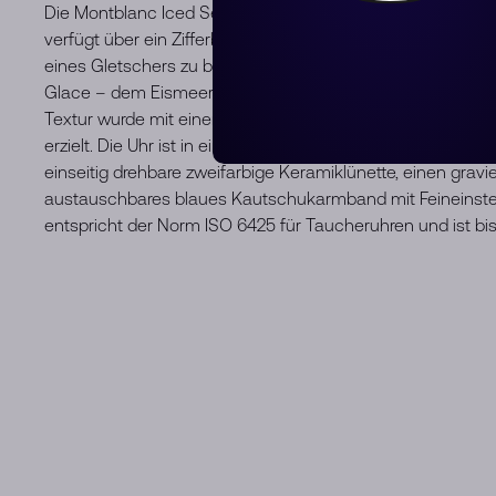
Die Montblanc Iced Sea Automatic Date ist die erste Spo
verfügt über ein Zifferblatt mit Gletschermuster, das den Ei
eines Gletschers zu blicken. Dieses blaue Zifferblatt mit 
Glace – dem Eismeer – dem Hauptgletscher des Mont-Blan
Textur wurde mit einer fast vergessenen traditionellen Te
erzielt. Die Uhr ist in einem 41-mm-Edelstahlgehäuse unte
einseitig drehbare zweifarbige Keramiklünette, einen gra
austauschbares blaues Kautschukarmband mit Feineinste
entspricht der Norm ISO 6425 für Taucheruhren und ist bi