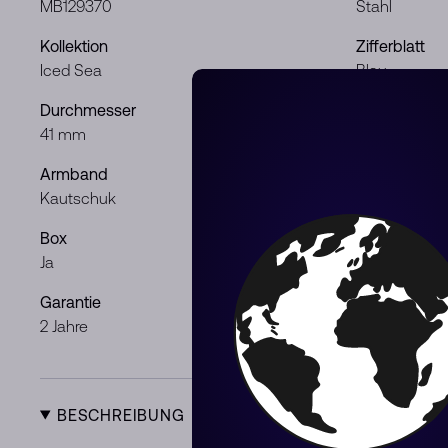
MB129370
Stahl
Kollektion
Zifferblatt
Iced Sea
Blau
Durchmesser
Uhrwerk
41 mm
Automatisch
Armband
Geschlecht
Kautschuk
Mann
Box
Dokumente
Ja
Ja
Garantie
Zustand
2 Jahre
Neu
BESCHREIBUNG