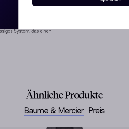
Rosa und einem transparenten
n verziert, die mit weißer
e aus poliertem und satiniertem
em Phi-Logo. Das
ssiges System, das einen
Ähnliche Produkte
Baume & Mercier
Preis