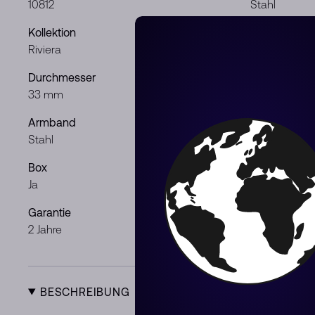
10812
Stahl
Kollektion
Zifferblatt
Riviera
Rosa
Durchmesser
Uhrwerk
33 mm
Quarz
Armband
Geschlecht
Stahl
Frau
Box
Dokumente
Ja
Ja
Garantie
Zustand
2 Jahre
Neu
BESCHREIBUNG