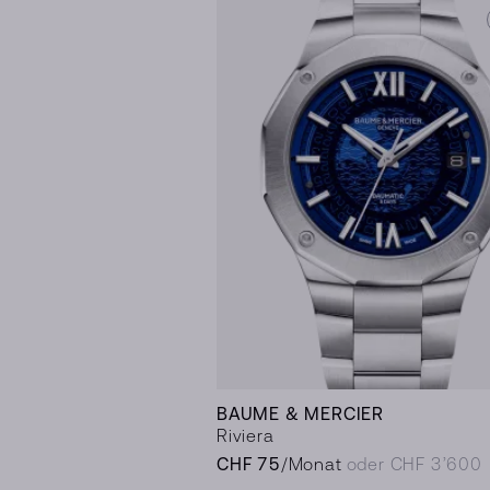
BAUME & MERCIER
Riviera
CHF 75
/Monat
oder CHF 3’600