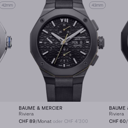
42mm
43mm
BAUME & MERCIER
BAUME 
Riviera
Riviera
CHF 89
/Monat
oder CHF 4’300
CHF 60