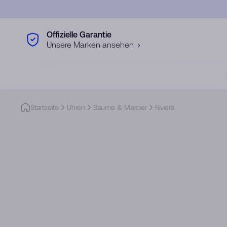
Skip to main content
Offizielle Garantie
Unsere Marken ansehen
Startseite
Uhren
Baume & Mercier
Riviera