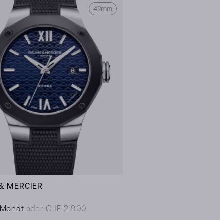
42mm
& MERCIER
/Monat
oder CHF 2’900