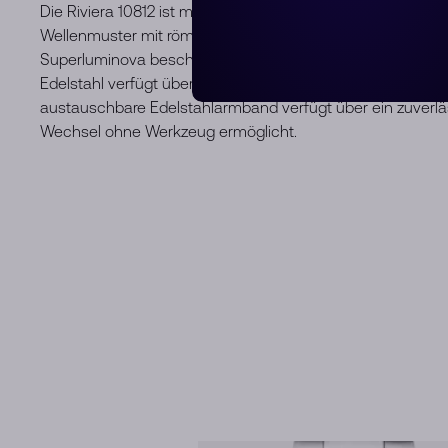
Die Riviera 10812 ist mit einem satinierten Zifferblatt in 
Wellenmuster mit römischen Ziffern und rhodinierten Indexe
Superluminova beschichtet sind. Das zwölfeckige Gehäus
Edelstahl verfügt über eine achteckige Krone mit geprägt
austauschbare Edelstahlarmband verfügt über ein zuverlä
Wechsel ohne Werkzeug ermöglicht.