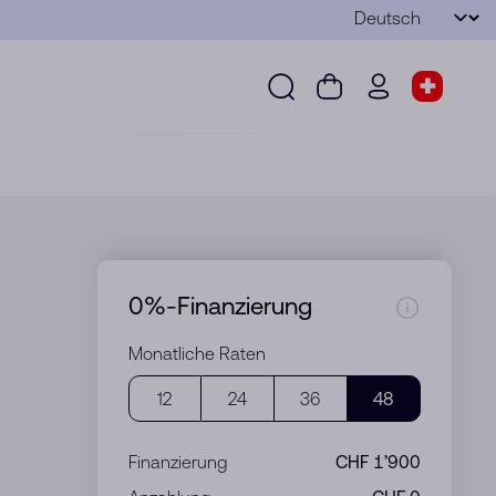
Sprache
Senden
Suche
Warenkorb
wd.menu.use
Shop-S
Suche
Warenkorb
wd.menu.user
Shop-Sel
0%-Finanzierung
Monatliche Raten
12
24
36
48
Finanzierung
CHF 1’900