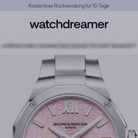
Offizielle Garantie
UHREN
SCHMUCK
HANDTASCHEN
ZEITSCHRIFT
KONZEPT