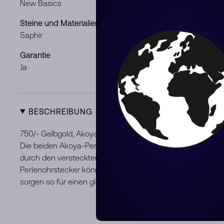
New Basics
Gelbgold
Steine und Materialien
Geschlecht
Saphir
Frau
Garantie
Zustand
Ja
Neu
BESCHREIBUNG
750/- Gelbgold, Akoya-Perlen, Perlengröße 7-8,5 mm, Perl
Die beiden Akoya-Perlen dieses Designs scheinen unsic
durch den versteckten Verschluss hinter dem Ohrläppchen 
Perlenohrstecker können einzeln oder mit den zusätzlich
sorgen so für einen glamourösen, aufregenden Look.