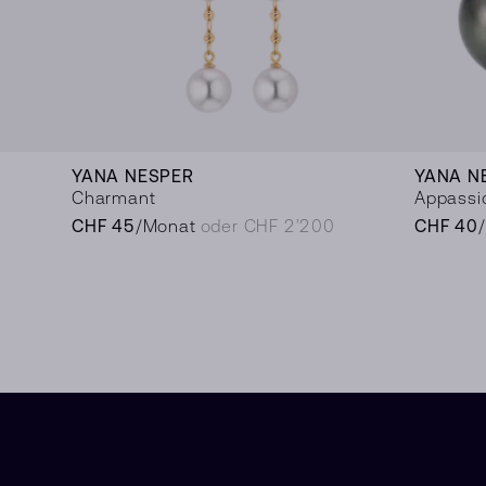
YANA NESPER
YANA N
Charmant
Appassi
CHF 45
/Monat
oder CHF 2’200
CHF 40