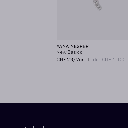
YANA NESPER
New Basics
CHF 29
/Monat
oder CHF 1’400