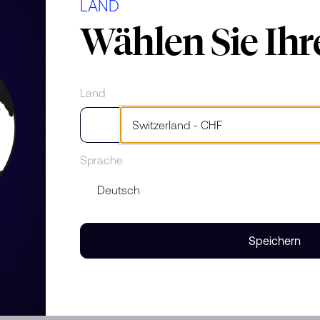
LAND
Wählen Sie Ih
Land
Sprache
en abnehmbar, blauer Saphir
htbar am Ohr zu schweben, was
erreicht wird. Die kostbaren
Speichern
en Perlen getragen werden und