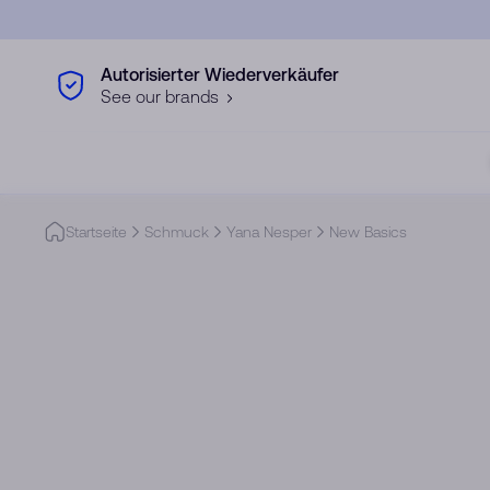
Skip to main content
Autorisierter Wiederverkäufer
See our brands
Startseite
Schmuck
Yana Nesper
New Basics