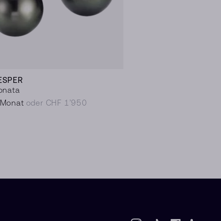
ESPER
onata
/Monat
oder CHF 1’950