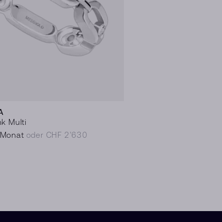
A
k Multi
/Monat
oder CHF 2’630