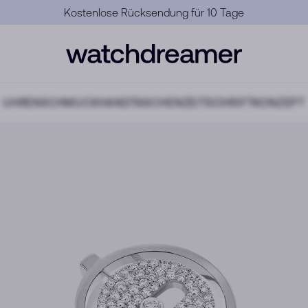
Offizielle Garantie
UHREN
SCHMUCK
HANDTASCHEN
ZEITSCHRIFT
KONZEPT