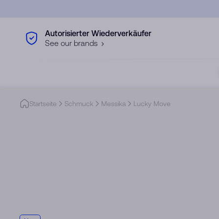
Skip to main content
Autorisierter Wiederverkäufer
See our brands
Startseite
Schmuck
Messika
Lucky Move