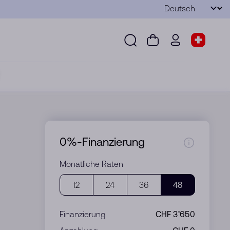
Sprache
Senden
Suche
Warenkorb
wd.menu.use
Shop-S
Suche
Warenkorb
wd.menu.user
Shop-Sel
0%-Finanzierung
Monatliche Raten
12
24
36
48
Finanzierung
CHF 3’650