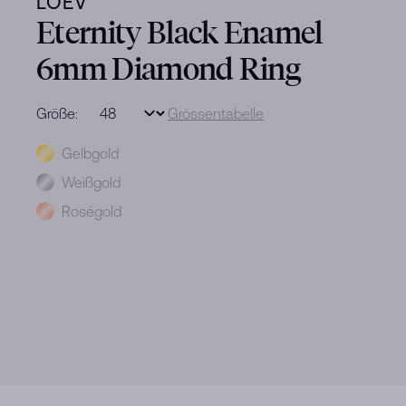
LOEV
Eternity Black Enamel
6mm Diamond Ring
Größe:
Grössentabelle
Metal
Gelbgold
Weißgold
Roségold