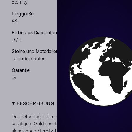
Eternity
Weißgold
Ringgröße
Gewicht der 
48
1.4 ct
Farbe des Diamanten
Reinheit de
D / E
VS
Steine und Materialien
Geschlecht
Labordiamanten
Mann / Frau
Garantie
Zustand
Ja
Neu
BESCHREIBUNG
Der LOEV Ewigkeitsring ist mit ca. 1,4 ct Diamanten im Bril
karätigem Gold besetzt. Schwarze Emaille schafft einen au
klassischen Eternity-Ring eine moderne Note.