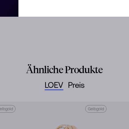
oder kombinieren Sie ihn mit der
u tragen.
Ähnliche Produkte
LOEV
Preis
elbgold
Gelbgold