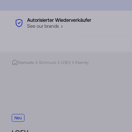
Skip to main content
Autorisierter Wiederverkäufer
See our brands
Startseite
Schmuck
LOEV
Eternity
Neu