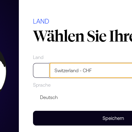
Steine
LAND
Wählen Sie Ih
s Diamanten
Land
Sprache
lantschliff aus recyceltem 18-
Speichern
ffälligen Kontrast und gibt dem