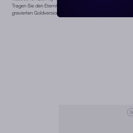
Tragen Sie den Eternity-Ring aus schwarzer Emaille allein 
gravierten Goldversion. Wir lieben es, ihn am Zeigefinger z
G