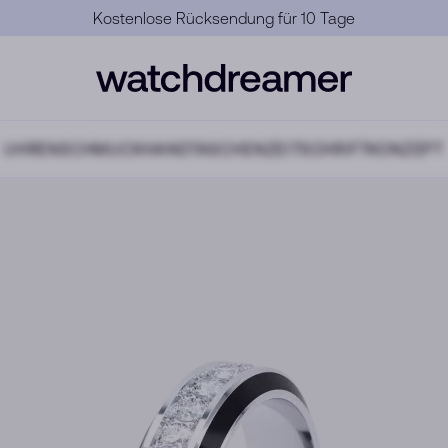
Offizielle Garantie
UHREN
SCHMUCK
HANDTASCHEN
ZEITSCHRIFT
KONZEPT