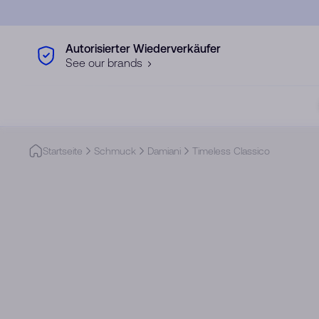
Skip to main content
Autorisierter Wiederverkäufer
See our brands
Startseite
Schmuck
Damiani
Timeless Classico