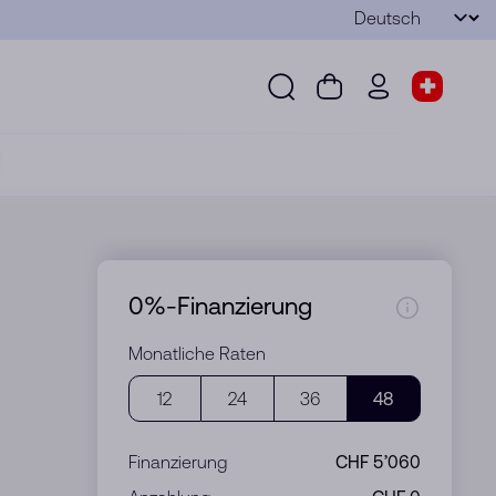
Sprache
Senden
Suche
Warenkorb
wd.menu.use
Shop-S
Suche
Warenkorb
wd.menu.user
Shop-Sel
0%-Finanzierung
Monatliche Raten
12
24
36
48
Finanzierung
CHF 5’060