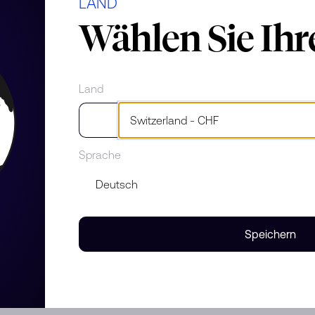
LAND
Wählen Sie Ih
aterialien
iamanten
Land
Sprache
ombination von Gold mit
Speichern
en und Formen.