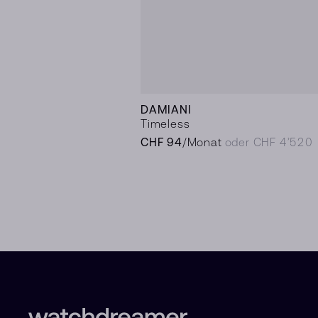
DAMIANI
Timeless
CHF 94
/Monat
oder CHF 4’520