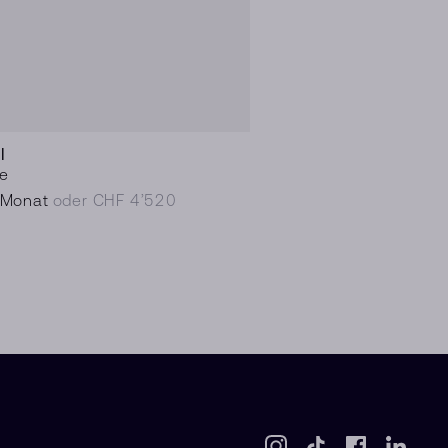
I
e
/Monat
oder CHF 4’520