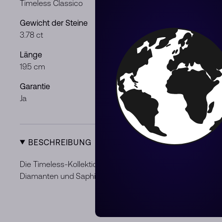
Timeless Classico
Weißgold
Gewicht der Steine
Steine und M
3.78 ct
Schwarze D
Länge
Geschlecht
19.5 cm
Mann / Frau
Garantie
Zustand
Ja
Neu
BESCHREIBUNG
Die Timeless-Kollektion von Damiani besticht durch die K
Diamanten und Saphiren in verschiedenen Farben, Schliff