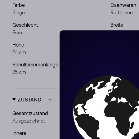
Farbe
Eisenwaren
Beige
Ruthenium
Geschlecht
Breite
Frau
32 cm
Höhe
Tiefe
24 cm
16 cm
Schulterriemenlänge
25 cm
ZUSTAND
Gesamtzustand
Außenseite
Ausgezeichnet
Leichte Geb
Innere
Eisenwaren