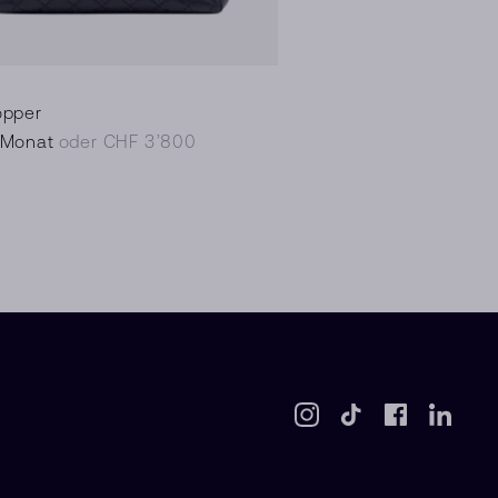
opper
/Monat
oder CHF 3’800