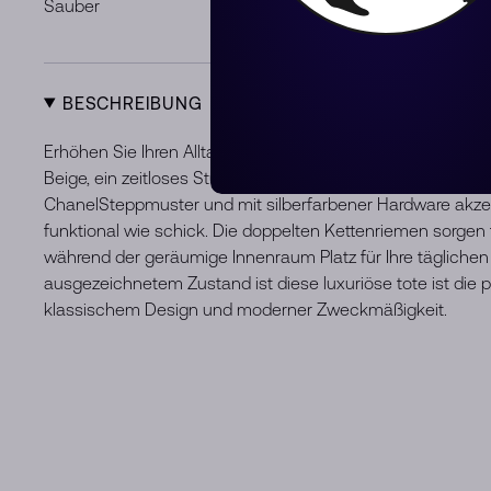
Sauber
Leichte Geb
BESCHREIBUNG
Erhöhen Sie Ihren Alltagsstil mit dieser Chanel Boy Rever
Beige, ein zeitloses Stück, das Eleganz und Raffinesse auss
ChanelSteppmuster und mit silberfarbener Hardware akzentu
funktional wie schick. Die doppelten Kettenriemen sorge
während der geräumige Innenraum Platz für Ihre täglichen U
ausgezeichnetem Zustand ist diese luxuriöse tote ist die
klassischem Design und moderner Zweckmäßigkeit.