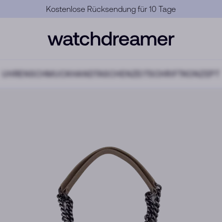
Offizielle Garantie
UHREN
SCHMUCK
HANDTASCHEN
ZEITSCHRIFT
KONZEPT