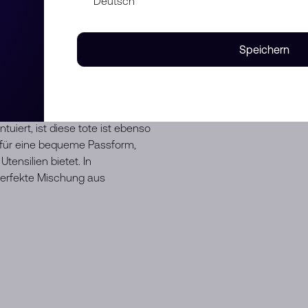
rauchsspuren
Speichern
so Gesteppt Tote Tasche in
trahlt. Gefertigt mit
iert, ist diese tote ist ebenso
n für eine bequeme Passform,
tensilien bietet. In
 perfekte Mischung aus