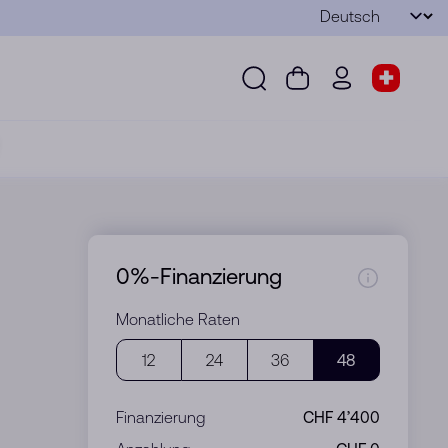
Sprache
Senden
Suche
Warenkorb
wd.menu.use
Shop-S
Suche
Warenkorb
wd.menu.user
Shop-Sel
0%-Finanzierung
Monatliche Raten
12
24
36
48
Finanzierung
CHF 4’400